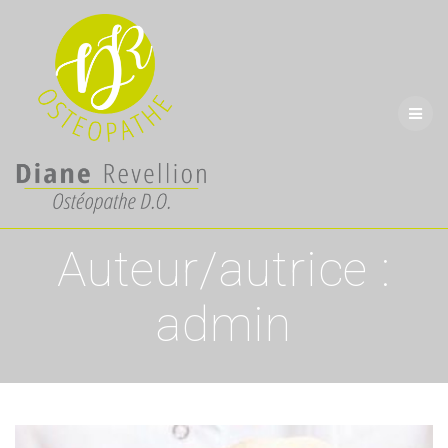
Skip
to
content
Auteur/autrice :
admin