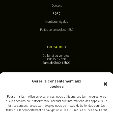
Contact
RGPD
mentions légales
Politique de cookies (EU)
HORAIRES
Du lundi au vendredi
08h15-19h30
Samedi 9h00-12h00
CONTACT
Gérer le consentement aux
cookies
40, Place de la République
59 210 Coudekerque-Branche
DUNKERQUE I Nord
Pour offrir les meilleures expériences, nous utilisons des technologies telles
que les cookies pour stocker et/ou accéder aux informations des appareils. Le
tél 03 28 58 92 62
fait de consentir à ces technologies nous permettra de traiter des données
contact@osteopathe-revellion.com
telles que le comportement de navigation ou les ID uniques sur ce site. Le fait