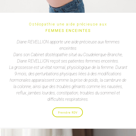
Ostéopathie une aide précieuse aux
FEMMES ENCEINTES
Diane REVELLION apporte une aide précieuse aux femmes
enceintes
Dans son Cabinet d’ostéopathie situé au Coudekerque-Branche,
Diane REVELLION reçoit ses patientes femmes enceintes.
La grossesse est un état normal, physiologique de la femme. Durant
9 mois, des perturbations physiques liées à des modifications
hormonales apparaissent comme la prise de poids, la cambrure de
la colonne, ainsi que des troubles gênants comme les nausées,
reflux, jambes lourdes, constipation, troubles du sommeil et
difficultés respiratoires.
Prendre RDV