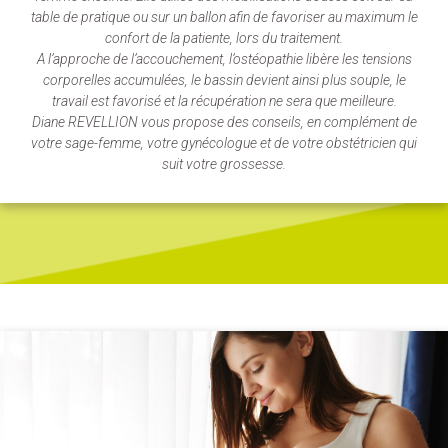
table de pratique ou sur un ballon afin de favoriser au maximum le
confort de la patiente, lors du traitement.
A l’approche de l’accouchement, l’ostéopathie libère les tensions
corporelles accumulées, le bassin devient ainsi plus souple, le
travail est favorisé et la récupération ne sera que meilleure.
Diane REVELLION vous propose des conseils, en complément de
votre sage-femme, votre gynécologue et de votre obstétricien qui
suit votre grossesse.