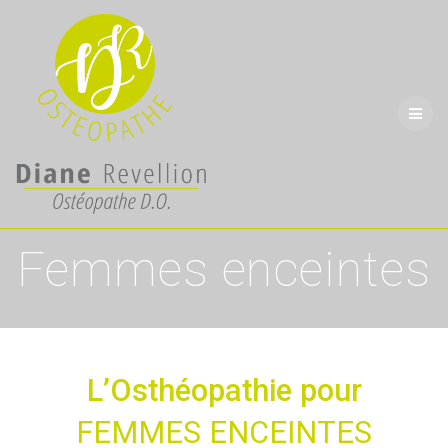
Skip
to
content
Femmes enceintes
L’Osthéopathie pour
FEMMES ENCEINTES