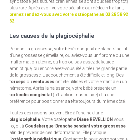
synostose (les sutures crâniennes se sont soudées trop tôt)
plus rare. Après avoir vu votre pédiatre ou médecin traitant,
prenez rendez-vous avec votre ostéopathe au 03 28 58 92
62.
Les causes de la plagiocéphalie
Pendant la grossesse, votre bébé manquait de place: s’agit-il
d’une grossesse gémellaire, ou aviez-vous un fibrome ou une
malformation utérine, ou trop ou pas assez de liquide
amniotique, ou encore avez-vous été alitée une grande partie
de la grossesse. L’accouchement a été difficile et long. Des
forceps
ou
ventouses
ont été utilisés et votre enfant a eu un
hématome. Après la naissance, votre bébé présente un
torticolis congénital
(rétraction musculaire) et a une
préférence pour positionner sa tête toujours du même côté.
Toutes ces raisons peuvent être à l’origine d’une
plagiocéphalie
. Votre ostéopathe
Diane REVELLION
vous
reçoit à
Coudekerque-Branche pendant votre grossesse
afin de prévenir de ces déformations. Elle pratique
l
‘ostéopathie pédiatrique
. Contactez la pour votre nouveau-