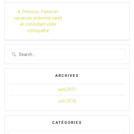
Navigation
Previous
Previous:
Partez en
post:
de
vacances en bonne santé
en consultant votre
l’article
ostéopathe
Search
for:
ARCHIVES
avril 2021
juin 2018
CATÉGORIES
Catégories