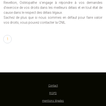
Revellion, Ostéopathe s’engage à répondre à vos demandes
d’exercice de vos droits dans les meilleurs délais et en tout état de
cause dans le respect des délais légaux.
Sachez de plus que si nous sommes en défaut pour faire valoir
vos droits, vous pouvez contacter la CNIL.
1
Contact
RGPD
mentions légales