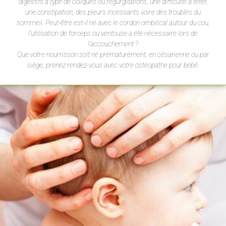
digestifs à type de coliques ou régurgitations, une difficulté à téter,
une constipation, des pleurs incessants voire des troubles du
sommeil. Peut-être est-il né avec le cordon ombilical autour du cou,
l’utilisation de forceps ou ventouse a été nécessaire lors de
l’accouchement ?
Que votre nourrisson soit né prématurément, en césarienne ou par
siège, prenez rendez-vous avec votre ostéopathe pour bébé.