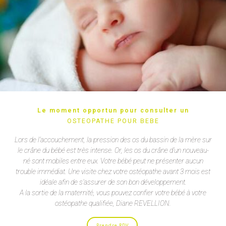
Le moment opportun pour consulter un
OSTEOPATHE POUR BEBE
Lors de l’accouchement, la pression des os du bassin de la mère sur
le crâne du bébé est très intense. Or, les os du crâne d’un nouveau-
né sont mobiles entre eux.
Votre bébé peut ne présenter aucun
trouble immédiat. Une visite chez votre ostéopathe avant 3 mois est
idéale afin de s’assurer de son bon développement.
A la sortie de la maternité, vous pouvez confier votre bébé à votre
ostéopathe qualifiée, Diane REVELLION.
Prendre RDV