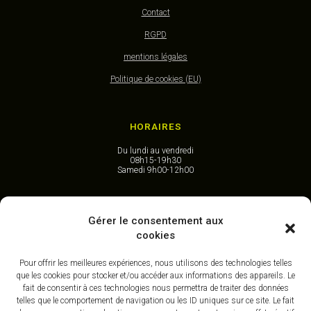
Contact
RGPD
mentions légales
Politique de cookies (EU)
HORAIRES
Du lundi au vendredi
08h15-19h30
Samedi 9h00-12h00
CONTACT
Gérer le consentement aux
cookies
40, Place de la République
59 210 Coudekerque-Branche
DUNKERQUE I Nord
Pour offrir les meilleures expériences, nous utilisons des technologies telles
que les cookies pour stocker et/ou accéder aux informations des appareils. Le
tél 03 28 58 92 62
fait de consentir à ces technologies nous permettra de traiter des données
contact@osteopathe-revellion.com
telles que le comportement de navigation ou les ID uniques sur ce site. Le fait