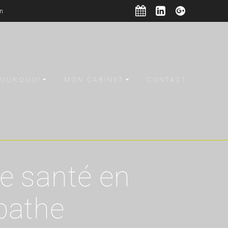
om
POURQUOI
MON CABINET
CONTACT
e santé en
pathe