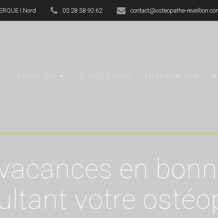
KERQUE I Nord
03 28 58 92 62
contact@osteopathe-revellion.c
L
POUR QUI
C’EST QUOI?
ENTREPRISES
 vacances en bonn
ultant votre ostéo