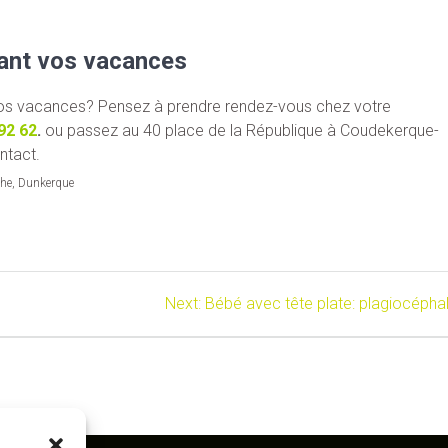
ant vos vacances
 vos vacances? Pensez à prendre rendez-vous chez votre
92 62
.
ou passez au 40 place de la République à Coudekerque-
ntact.
che, Dunkerque
Next
Next:
Bébé avec tête plate: plagiocéphal
post: