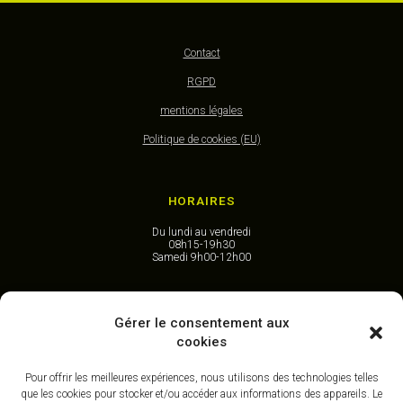
Contact
RGPD
mentions légales
Politique de cookies (EU)
HORAIRES
Du lundi au vendredi
08h15-19h30
Samedi 9h00-12h00
CONTACT
Gérer le consentement aux
cookies
40, Place de la République
59 210 Coudekerque-Branche
DUNKERQUE I Nord
Pour offrir les meilleures expériences, nous utilisons des technologies telles
que les cookies pour stocker et/ou accéder aux informations des appareils. Le
tél 03 28 58 92 62