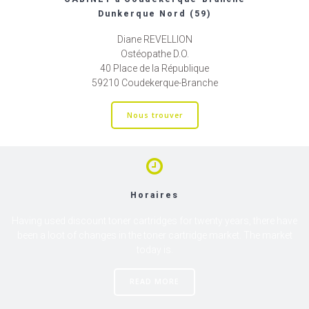
Dunkerque Nord (59)
Diane REVELLION
Ostéopathe D.O.
40 Place de la République
59210 Coudekerque-Branche
Nous trouver
Horaires
Having used discount toner cartridges for twenty years, there have
been a loot of changes in the toner cartridge market. The market
today is.
READ MORE